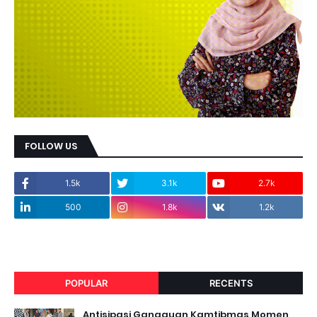
FOLLOW US
1.5k
3.1k
2.7k
500
1.8k
1.2k
POPULAR
RECENTS
Antisipasi Gangguan Kamtibmas Momen